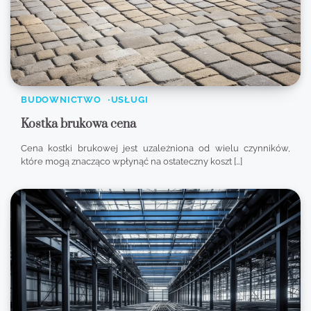
BUDOWNICTWO
USŁUGI
Kostka brukowa cena
Cena kostki brukowej jest uzależniona od wielu czynników,
które mogą znacząco wpłynąć na ostateczny koszt […]