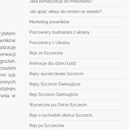
Jaka klimatyzacja do mieszkania?
Jak upiąć włosy do ramion na wesele?
Marketing prawników
Pracownicy budowlani z ukrainy
rytetem
owników
Pracownicy z Ukrainy
lizację
Rejs ze Szczecina
erwacji
grożeń.
Animacje dla dzieci Łódź
osażeni
Rejsy wycieczkowe Szczecin
ymi lub
ronnych
Rejsy Szczecin Świnoujście
statnim
Rejs Szczecin Świnoujście
wania w
Wycieczka po Odrze Szczecin
Rejs o zachodzie słońca Szczecin
Rejs po Szczecinie