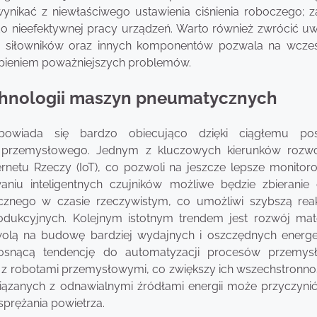
ynikać z niewłaściwego ustawienia ciśnienia roboczego; 
ć do nieefektywnej pracy urządzeń. Warto również zwrócić u
nu siłowników oraz innych komponentów pozwala na wcześ
tąpieniem poważniejszych problemów.
technologii maszyn pneumatycznych
powiada się bardzo obiecująco dzięki ciągłemu pos
przemysłowego. Jednym z kluczowych kierunków rozwo
netu Rzeczy (IoT), co pozwoli na jeszcze lepsze monitoro
aniu inteligentnych czujników możliwe będzie zbieranie
cznego w czasie rzeczywistym, co umożliwi szybszą rea
dukcyjnych. Kolejnym istotnym trendem jest rozwój mat
wolą na budowę bardziej wydajnych i oszczędnych energe
snącą tendencję do automatyzacji procesów przemysł
z robotami przemysłowymi, co zwiększy ich wszechstronno
iązanych z odnawialnymi źródłami energii może przyczynić
sprężania powietrza.