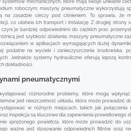
y systemów mechanicznych, które mają swoje unikalne cec
 medium roboczym; maszyny pneumatyczne wykorzystują s
ją na zasadzie cieczy pod ciśnieniem. To sprawia, że 
ji, co ułatwia ich transport i instalację. Z drugiej strony
 czyni je bardziej odpowiednimi do ciężkich prac przemys
ą różnicą jest szybkość działania; maszyny pneumatyczne za
ym rozwiązaniem w aplikacjach wymagających dużej dynamiki
 podatne na wycieki i zanieczyszczenia środowiska, p
nych. Jednakże systemy hydrauliczne oferują lepszą kontr
h dokładności.
szynami pneumatycznymi
występować różnorodne problemy, które mogą wpłynąć
lemów jest nieszczelność układu, która może prowadzić do
występować w różnych miejscach, takich jak połączenia 
oraz inspekcja są kluczowe dla zapewnienia prawidłowego dz
enie sprężonego powietrza, które może prowadzić do us
go ważne jest stosowanie odpowiednich filtrów oraz re