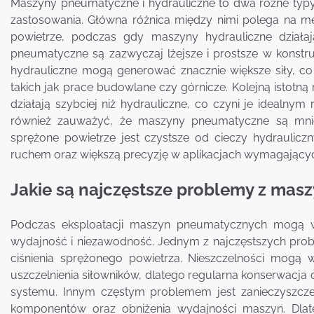
Maszyny pneumatyczne i hydrauliczne to dwa różne typ
zastosowania. Główna różnica między nimi polega na
powietrze, podczas gdy maszyny hydrauliczne działa
pneumatyczne są zazwyczaj lżejsze i prostsze w konstrukc
hydrauliczne mogą generować znacznie większe siły, co
takich jak prace budowlane czy górnicze. Kolejną istotn
działają szybciej niż hydrauliczne, co czyni je idealn
również zauważyć, że maszyny pneumatyczne są mniej
sprężone powietrze jest czystsze od cieczy hydraulicz
ruchem oraz większą precyzję w aplikacjach wymagającyc
Jakie są najczęstsze problemy z ma
Podczas eksploatacji maszyn pneumatycznych mogą 
wydajność i niezawodność. Jednym z najczęstszych prob
ciśnienia sprężonego powietrza. Nieszczelności mogą 
uszczelnienia siłowników, dlatego regularna konserwacja 
systemu. Innym częstym problemem jest zanieczyszcz
komponentów oraz obniżenia wydajności maszyn. Dlate