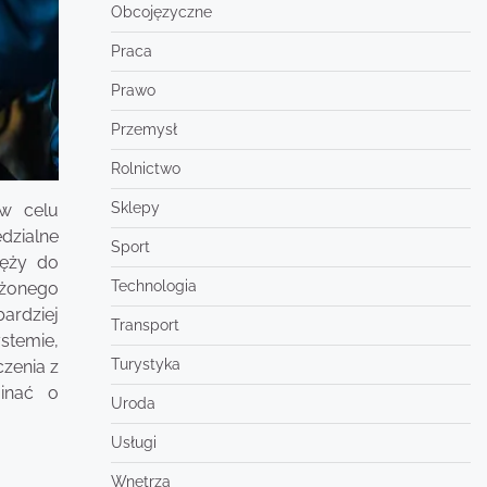
Obcojęzyczne
Praca
Prawo
Przemysł
Rolnictwo
Sklepy
 w celu
dzialne
Sport
węży do
Technologia
ężonego
ardziej
Transport
stemie,
Turystyka
czenia z
inać o
Uroda
Usługi
Wnętrza