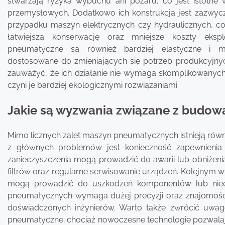
stwarzają ryzyka wybuchu ani pożaru, co jest istotne
przemysłowych. Dodatkowo ich konstrukcja jest zazwycz
przypadku maszyn elektrycznych czy hydraulicznych, co
łatwiejszą konserwację oraz mniejsze koszty ekspl
pneumatyczne są również bardziej elastyczne i
dostosowane do zmieniających się potrzeb produkcyjny
zauważyć, że ich działanie nie wymaga skomplikowanych u
czyni je bardziej ekologicznymi rozwiązaniami.
Jakie są wyzwania związane z budo
Mimo licznych zalet maszyn pneumatycznych istnieją rów
z głównych problemów jest konieczność zapewnienia 
zanieczyszczenia mogą prowadzić do awarii lub obniżeni
filtrów oraz regularne serwisowanie urządzeń. Kolejnym w
mogą prowadzić do uszkodzeń komponentów lub niee
pneumatycznych wymaga dużej precyzji oraz znajomości z
doświadczonych inżynierów. Warto także zwrócić uwa
pneumatyczne; chociaż nowoczesne technologie pozwalaj