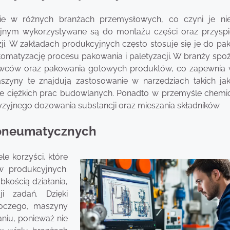
ie w różnych branżach przemysłowych, co czyni je ni
jnym wykorzystywane są do montażu części oraz przyspi
ji. W zakładach produkcyjnych często stosuje się je do pa
tomatyzację procesu pakowania i paletyzacji. W branży spo
wców oraz pakowania gotowych produktów, co zapewnia
szyny te znajdują zastosowanie w narzędziach takich ja
ie ciężkich prac budowlanych. Ponadto w przemyśle chemi
jnego dozowania substancji oraz mieszania składników.
n pneumatycznych
e korzyści, które
w produkcyjnych.
bkością działania,
i zadań. Dzięki
oczego, maszyny
niu, ponieważ nie