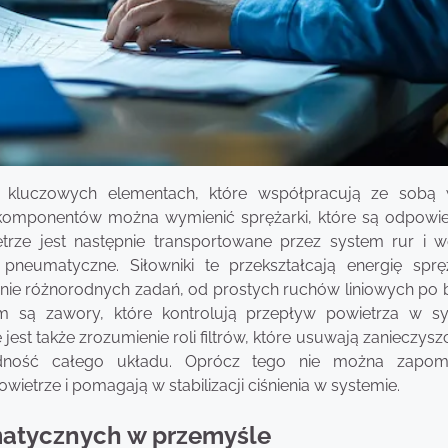
 kluczowych elementach, które współpracują ze sobą
 komponentów można wymienić sprężarki, które są odpowie
trze jest następnie transportowane przez system rur i 
 pneumatyczne. Siłowniki te przekształcają energię spr
ie różnorodnych zadań, od prostych ruchów liniowych po b
m są zawory, które kontrolują przepływ powietrza w sy
st także zrozumienie roli filtrów, które usuwają zanieczysz
odność całego układu. Oprócz tego nie można zapom
etrze i pomagają w stabilizacji ciśnienia w systemie.
matycznych w przemyśle