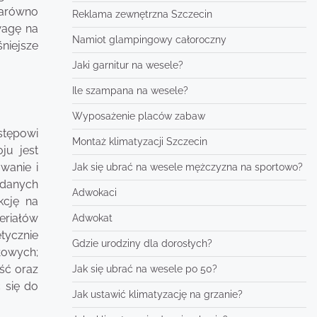
zarówno
Reklama zewnętrzna Szczecin
wagę na
Namiot glampingowy całoroczny
niejsze
Jaki garnitur na wesele?
Ile szampana na wesele?
Wyposażenie placów zabaw
tępowi
Montaż klimatyzacji Szczecin
ju jest
wanie i
Jak się ubrać na wesele mężczyzna na sportowo?
 danych
Adwokaci
kcję na
eriałów
Adwokat
tycznie
Gdzie urodziny dla dorosłych?
owych;
ść oraz
Jak się ubrać na wesele po 50?
 się do
Jak ustawić klimatyzację na grzanie?