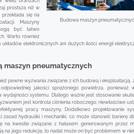
 w wielu branżach
aj prostsza niż w
 przekłada się na
Budowa maszyn pneumatyczny
oatacji. Maszyny
 mogą być łatwo
ch. Warto również
kładów elektronicznych ani dużych ilości energii elektrycz
wą maszyn pneumatycznych
nież pewne wyzwania związane z ich budową i eksploatacją.
odpowiedniej jakości sprężonego powietrza, ponieważ w
a wydajności systemu. Dlatego ważne jest stosowanie skut
yzwaniem jest kontrola ciśnienia roboczego; niewłaściwe us
fektywnej pracy maszyny. Dodatkowo projektowanie s
asad hydrauliki i mechaniki, co może stanowić barierę dl
gę na kwestie związane z hałasem generowanym przez 
ą na jego redukcję, to nadal może on być problemem w nie