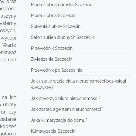
hy oraz
Moda ślubna damska Szczecin
prężone
Moda ślubna Szczecin
maszyny
 systemy
Sukienki ślubne Szczecin
łowych,
Salon sukien ślubnych Szczecin
zwyczaj
. Warto
Przewodnik Szczecin
onieważ
Zwiedzanie Szczecin
olę nad
Przewodnik po Szczecinie
Jak ustalić właściciela nieruchomości bez księgi
wieczystej?
 na ich
Jak otworzyć biuro nieruchomości?
 utraty
Jak zostać agentem nieruchomości?
rur czy
iałania
Jaka klimatyzacja do domu?
zkodzeń
Klimatyzacja Szczecin
gularna