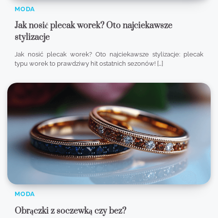
MODA
Jak nosić plecak worek? Oto najciekawsze
stylizacje
Jak nosić plecak worek? Oto najciekawsze stylizacje: plecak
typu worek to prawdziwy hit ostatnich sezonów! […]
MODA
Obrączki z soczewką czy bez?