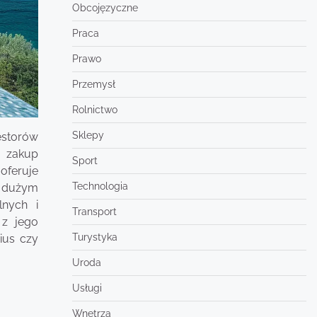
Obcojęzyczne
Praca
Prawo
Przemysł
Rolnictwo
Sklepy
estorów
h zakup
Sport
oferuje
Technologia
ię dużym
lnych i
Transport
 z jego
Turystyka
ius czy
Uroda
Usługi
Wnętrza