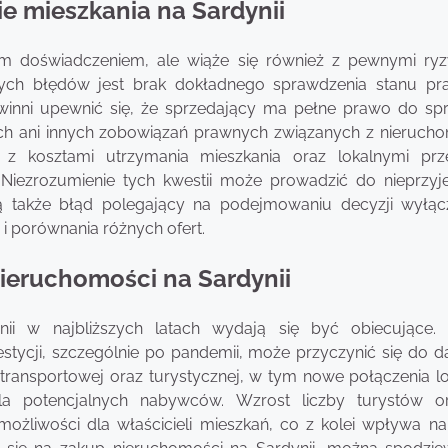
ie mieszkania na Sardynii
m doświadczeniem, ale wiąże się również z pewnymi ryz
szych błędów jest brak dokładnego sprawdzenia stanu p
inni upewnić się, że sprzedający ma pełne prawo do sp
ch ani innych zobowiązań prawnych związanych z nierucho
 z kosztami utrzymania mieszkania oraz lokalnymi prz
Niezrozumienie tych kwestii może prowadzić do nieprzy
ją także błąd polegający na podejmowaniu decyzji wyłąc
i porównania różnych ofert.
nieruchomości na Sardynii
ii w najbliższych latach wydają się być obiecujące.
stycji, szczególnie po pandemii, może przyczynić się do d
transportowej oraz turystycznej, w tym nowe połączenia lot
la potencjalnych nabywców. Wzrost liczby turystów o
żliwości dla właścicieli mieszkań, co z kolei wpływa na