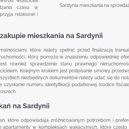
wśród właścicieli
Sardynia mieszkania na sprzeda
ędzania czasu w
rzyja relaksowi i
 zakupie mieszkania na Sardynii
lnościami, które należy spełnić przed finalizacją transak
eruchomości, który pomoże w znalezieniu odpowiedniej ofer
jest również sprawdzenie stanu prawnego nieruchomoś
aścicielem. Kolejnym krokiem jest podpisanie umowy przedws
szystkich niezbędnych dokumentów należy udać się do nota
e uzyskanie numeru identyfikacji podatkowej (codice fiscale
łoszech.
kań na Sardynii
kań, które odpowiadają zróżnicowanym potrzebom i prefe
ię apartamenty w kompleksach wakacyjnych, które często 