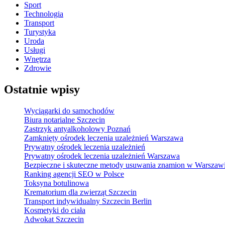
Sport
Technologia
Transport
Turystyka
Uroda
Usługi
Wnętrza
Zdrowie
Ostatnie wpisy
Wyciągarki do samochodów
Biura notarialne Szczecin
Zastrzyk antyalkoholowy Poznań
Zamknięty ośrodek leczenia uzależnień Warszawa
Prywatny ośrodek leczenia uzależnień
Prywatny ośrodek leczenia uzależnień Warszawa
Bezpieczne i skuteczne metody usuwania znamion w Warszaw
Ranking agencji SEO w Polsce
Toksyna botulinowa
Krematorium dla zwierząt Szczecin
Transport indywidualny Szczecin Berlin
Kosmetyki do ciała
Adwokat Szczecin