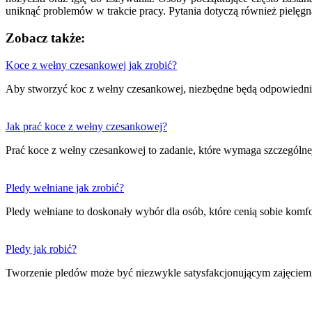
uniknąć problemów w trakcie pracy. Pytania dotyczą również pielęgn
Zobacz także:
Nawigacja
Koce z wełny czesankowej jak zrobić?
wpisu
Aby stworzyć koc z wełny czesankowej, niezbędne będą odpowiednie
Jak prać koce z wełny czesankowej?
Prać koce z wełny czesankowej to zadanie, które wymaga szczególnej
Pledy wełniane jak zrobić?
Pledy wełniane to doskonały wybór dla osób, które cenią sobie kom
Pledy jak robić?
Tworzenie pledów może być niezwykle satysfakcjonującym zajęciem,