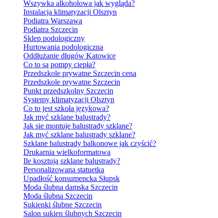
Wszywka alkoholowa jak wygląda?
Instalacja klimatyzacji Olsztyn
Podiatra Warszawa
Podiatra Szczecin
Sklep podologiczny
Hurtowania podologiczna
Oddłużanie długów Katowice
Co to są pompy ciepła?
Przedszkole prywatne Szczecin cena
Przedszkole prywatne Szczecin
Punkt przedszkolny Szczecin
Systemy klimatyzacji Olsztyn
Co to jest szkoła językowa?
Jak myć szklane balustrady?
Jak sie montuje balustrady szklane?
Jak myć szklane balustrady szklane?
Szklane balustrady balkonowe jak czyścić?
Drukarnia wielkoformatowa
Ile kosztują szklane balustrady?
Personalizowana statuetka
Upadłość konsumencka Słupsk
Moda ślubna damska Szczecin
Moda ślubna Szczecin
Sukienki ślubne Szczecin
Salon sukien ślubnych Szczecin