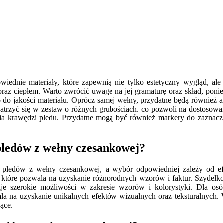
iednie materiały, które zapewnią nie tylko estetyczny wygląd, ale
oraz ciepłem. Warto zwrócić uwagę na jej gramaturę oraz skład, pon
jakości materiału. Oprócz samej wełny, przydatne będą również akces
atrzyć się w zestaw o różnych grubościach, co pozwoli na dostosowan
nia krawędzi pledu. Przydatne mogą być również markery do zaznacz
 pledów z wełny czesankowej?
ia pledów z wełny czesankowej, a wybór odpowiedniej zależy od e
ie, które pozwala na uzyskanie różnorodnych wzorów i faktur. Szyd
daje szerokie możliwości w zakresie wzorów i kolorystyki. Dla osó
a na uzyskanie unikalnych efektów wizualnych oraz teksturalnych. 
jące.