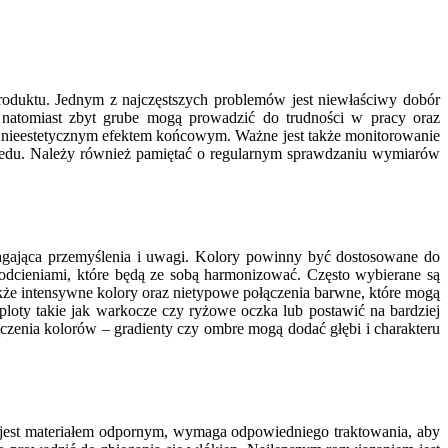
oduktu. Jednym z najczęstszych problemów jest niewłaściwy dobór
, natomiast zbyt grube mogą prowadzić do trudności w pracy oraz
 nieestetycznym efektem końcowym. Ważne jest także monitorowanie
 pledu. Należy również pamiętać o regularnym sprawdzaniu wymiarów
agająca przemyślenia i uwagi. Kolory powinny być dostosowane do
dcieniami, które będą ze sobą harmonizować. Często wybierane są
także intensywne kolory oraz nietypowe połączenia barwne, które mogą
oty takie jak warkocze czy ryżowe oczka lub postawić na bardziej
zenia kolorów – gradienty czy ombre mogą dodać głębi i charakteru
e jest materiałem odpornym, wymaga odpowiedniego traktowania, aby