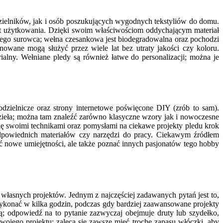
dzielników, jak i osób poszukujących wygodnych tekstyliów do domu.
ort użytkowania. Dzięki swoim właściwościom oddychającym materiał
ość tego surowca; wełna czesankowa jest biodegradowalna oraz pochodzi
gnowane mogą służyć przez wiele lat bez utraty jakości czy koloru.
alny. Wełniane pledy są również łatwe do personalizacji; można je
zielnicze oraz strony internetowe poświęcone DIY (zrób to sam).
dzieła; można tam znaleźć zarówno klasyczne wzory jak i nowoczesne
się swoimi technikami oraz pomysłami na ciekawe projekty pledu krok
odpowiednich materiałów czy narzędzi do pracy. Ciekawym źródłem
być nowe umiejętności, ale także poznać innych pasjonatów tego hobby
własnych projektów. Jednym z najczęściej zadawanych pytań jest to,
wykonać w kilka godzin, podczas gdy bardziej zaawansowane projekty
ą; odpowiedź na to pytanie zazwyczaj obejmuje druty lub szydełko,
swojego projektu; zaleca się zawsze mieć trochę zapasu włóczki, aby