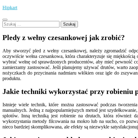
Skip
Hipkart
to
content
Szukaj:
Pledy z wełny czesankowej jak zrobić?
Aby stworzyć pled z wełny czesankowej, należy zgromadzić odpow
oczywiście wełna czesankowa, która charakteryzuje się miękkością 
wybrać wełnę od sprawdzonych producentów, aby mieć pewność co do 
zamierzamy zastosować. Jeśli planujemy używać drutów, warto zaop
nożyczkach do przycinania nadmiaru włókien oraz igle do zszywa
produktu.
Jakie techniki wykorzystać przy robieniu
Istnieje wiele technik, które można zastosować podczas tworzen
manualnych. Jedną z najpopularniejszych metod jest szydełkowan
splotów. Inną techniką jest robienie na drutach, która również 
wykorzystania metody filcowania na mokro lub na sucho, co pozwal
nieco bardziej skomplikowana, ale efekty są niezwykle satysfakcjonu