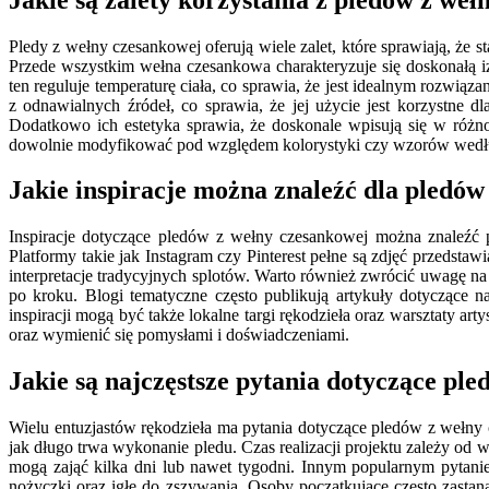
Pledy z wełny czesankowej oferują wiele zalet, które sprawiają, ż
Przede wszystkim wełna czesankowa charakteryzuje się doskonałą i
ten reguluje temperaturę ciała, co sprawia, że jest idealnym rozwiąz
z odnawialnych źródeł, co sprawia, że jej użycie jest korzystne d
Dodatkowo ich estetyka sprawia, że doskonale wpisują się w różno
dowolnie modyfikować pod względem kolorystyki czy wzorów wedł
Jakie inspiracje można znaleźć dla pledów
Inspiracje dotyczące pledów z wełny czesankowej można znaleźć 
Platformy takie jak Instagram czy Pinterest pełne są zdjęć przeds
interpretacje tradycyjnych splotów. Warto również zwrócić uwagę na
po kroku. Blogi tematyczne często publikują artykuły dotyczące
inspiracji mogą być także lokalne targi rękodzieła oraz warsztaty a
oraz wymienić się pomysłami i doświadczeniami.
Jakie są najczęstsze pytania dotyczące pl
Wielu entuzjastów rękodzieła ma pytania dotyczące pledów z wełny 
jak długo trwa wykonanie pledu. Czas realizacji projektu zależy o
mogą zająć kilka dni lub nawet tygodni. Innym popularnym pytanie
nożyczki oraz igłę do zszywania. Osoby początkujące często zastana