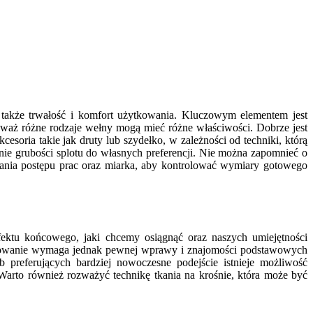
 także trwałość i komfort użytkowania. Kluczowym elementem jest
ieważ różne rodzaje wełny mogą mieć różne właściwości. Dobrze jest
oria takie jak druty lub szydełko, w zależności od techniki, którą
ie grubości splotu do własnych preferencji. Nie można zapomnieć o
ania postępu prac oraz miarka, aby kontrolować wymiary gotowego
fektu końcowego, jaki chcemy osiągnąć oraz naszych umiejętności
ełkowanie wymaga jednak pewnej wprawy i znajomości podstawowych
b preferujących bardziej nowoczesne podejście istnieje możliwość
Warto również rozważyć technikę tkania na krośnie, która może być