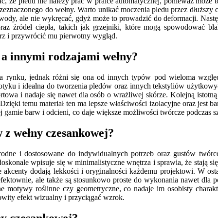
ać, że pledu nie należy prać w pralce automatycznej, ponieważ może t
rzeznaczonego do wełny. Warto unikać moczenia pledu przez dłuższy cz
 wody, ale nie wykręcać, gdyż może to prowadzić do deformacji. Nastę
raz źródeł ciepła, takich jak grzejniki, które mogą spowodować bl
rz i przywrócić mu pierwotny wygląd.
 a innymi rodzajami wełny?
a rynku, jednak różni się ona od innych typów pod wieloma względ
 dotyku i idealna do tworzenia pledów oraz innych tekstyliów użytkow
fortowa i nadaje się nawet dla osób o wrażliwej skórze. Kolejną istot
zięki temu materiał ten ma lepsze właściwości izolacyjne oraz jest b
 gamie barw i odcieni, co daje większe możliwości twórcze podczas s
w z wełny czesankowej?
odne i dostosowane do indywidualnych potrzeb oraz gustów twórców
doskonale wpisuje się w minimalistyczne wnętrza i sprawia, że stają s
e akcenty dodają lekkości i oryginalności każdemu projektowi. W ostat
fektownie, ale także są stosunkowo proste do wykonania nawet dla p
dne motywy roślinne czy geometryczne, co nadaje im osobisty charak
wity efekt wizualny i przyciągać wzrok.
łny czesankowej?