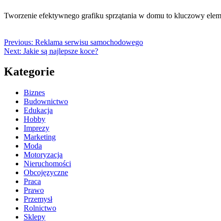
Tworzenie efektywnego grafiku sprzątania w domu to kluczowy elem
Previous:
Reklama serwisu samochodowego
Next:
Jakie są najlepsze koce?
Kategorie
Biznes
Budownictwo
Edukacja
Hobby
Imprezy
Marketing
Moda
Motoryzacja
Nieruchomości
Obcojęzyczne
Praca
Prawo
Przemysł
Rolnictwo
Sklepy