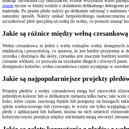
uniknąć filcowania czy odkształceń. Przede wszystkim warto pamięt
pranie
ręczne w letniej wodzie z dodatkiem delikatnego detergentu p
materiału. Po praniu pledu należy go delikatnie odcisnąć z nadmiaru
naturalny sposób. Należy unikać bezpośredniego nasłonecznienia o
szczotkować pled specjalną szczotką do wełny, co pomoże usunąć ku
Jakie są różnice między wełną czesankową
Wełna czesankowa to jeden z wielu rodzajów wełny dostępnych n
miękkością i puszystością, co sprawia, że jest bardzo przyjemna w
szorstka i drażniąca dla skóry, czesanka jest znacznie bardziej kom
czesanie włókien, co pozwala na uzyskanie długich i równych pasm. D
dostępności kolorów; wełna czesankowa często występuje w szerokiej
Jakie są najpopularniejsze projekty pledó
Projekty pledów z wełny czesankowej mogą być niezwykle różnor
jednolitym kolorze lub w delikatnym melanżu kilku barw; taki wzór 
boho, które często zawierają frędzle lub pompony na brzegach; taki
splotu warkoczowego lub ryżowego; te wzory nie tylko wyglądają e
pledy z aplikacjami lub haftami; można na nich umieścić różnoro
kolorystycznym; przejścia między odcieniami mogą stworzyć niesamo
Jakie są zalety korzystania z pledów z we