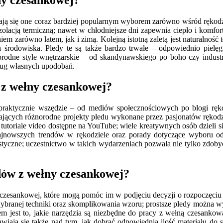
e stają się one coraz bardziej popularnym wyborem zarówno wśród ręko
zolacją termiczną; nawet w chłodniejsze dni zapewnia ciepło i komf
aniem zarówno latem, jak i zimą. Kolejną istotną zaletą jest naturaln
la środowiska. Pledy te są także bardzo trwałe – odpowiednio pielę
rodne style wnętrzarskie – od skandynawskiego po boho czy industri
ug własnych upodobań.
 z wełny czesankowej?
praktycznie wszędzie – od mediów społecznościowych po blogi rękod
tawiających różnorodne projekty pledu wykonane przez pasjonatów ręko
 tutoriale video dostępne na YouTube; wiele kreatywnych osób dzieli 
 najnowszych trendów w rękodziele oraz porady dotyczące wyboru 
rtystyczne; uczestnictwo w takich wydarzeniach pozwala nie tylko zdo
edów z wełny czesankowej?
czesankowej, które mogą pomóc im w podjęciu decyzji o rozpoczęciu 
d wybranej techniki oraz skomplikowania wzoru; prostsze pledy można 
m jest to, jakie narzędzia są niezbędne do pracy z wełną czesankow
wiają się także nad tym, jak dobrać odpowiednią ilość materiału do 