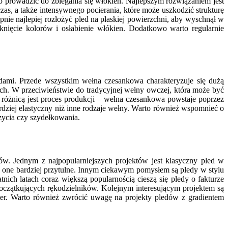
o prowadzić do zbiegania się włókien. Najlepszym rozwiązaniem jest
as, a także intensywnego pocierania, które może uszkodzić strukturę
pnie najlepiej rozłożyć pled na płaskiej powierzchni, aby wyschnął w
aknięcie kolorów i osłabienie włókien. Dodatkowo warto regularnie
ami. Przede wszystkim wełna czesankowa charakteryzuje się dużą
ych. W przeciwieństwie do tradycyjnej wełny owczej, która może być
ną różnicą jest proces produkcji – wełna czesankowa powstaje poprzez
ardziej elastyczny niż inne rodzaje wełny. Warto również wspomnieć o
zycia czy szydełkowania.
. Jednym z najpopularniejszych projektów jest klasyczny pled w
ię one bardziej przytulne. Innym ciekawym pomysłem są pledy w stylu
nich latach coraz większą popularnością cieszą się pledy o fakturze
oczątkujących rękodzielników. Kolejnym interesującym projektem są
ter. Warto również zwrócić uwagę na projekty pledów z gradientem