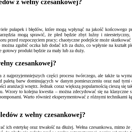
pledów z wełny czesankowej?
ele pułapek i błędów, które mogą wpłynąć na jakość końcowego pr
arzędzia mogą sprawić, że pled będzie zbyt luźny i nieestetyczny
zoru przed rozpoczęciem pracy; chaotyczne podejście może skutkować
wo można zgubić oczka lub dodać ich za dużo, co wpłynie na kształt
e gotowy produkt będzie za mały lub za duży.
wełny czesankowej?
z najprzyjemniejszych części procesu twórczego, ale także ta wym
ad paletą barw dominujących w danym pomieszczeniu oraz nad tymi o
zości aranżacji wnętrz. Jednak coraz większą popularnością cieszą się 
 Wzory to kolejna kwestia – można zdecydować się na klasyczne spl
y pomponami. Warto również eksperymentować z różnymi technikami łąc
 pledów z wełny czesankowej?
ać ich estetykę oraz trwałość na dłużej. Wełna czesankowa, mimo ż