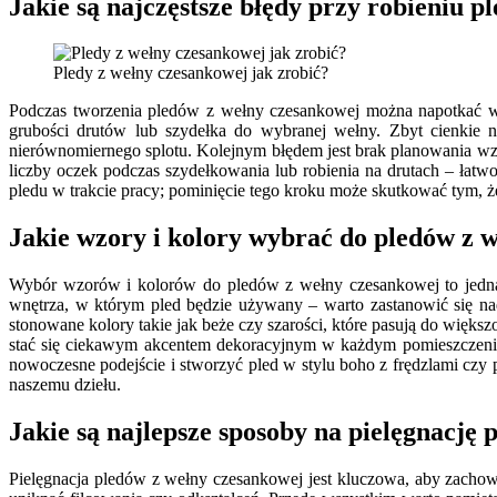
Jakie są najczęstsze błędy przy robieniu 
Pledy z wełny czesankowej jak zrobić?
Podczas tworzenia pledów z wełny czesankowej można napotkać wi
grubości drutów lub szydełka do wybranej wełny. Zbyt cienkie n
nierównomiernego splotu. Kolejnym błędem jest brak planowania w
liczby oczek podczas szydełkowania lub robienia na drutach – łat
pledu w trakcie pracy; pominięcie tego kroku może skutkować tym, ż
Jakie wzory i kolory wybrać do pledów z 
Wybór wzorów i kolorów do pledów z wełny czesankowej to jedna 
wnętrza, w którym pled będzie używany – warto zastanowić się n
stonowane kolory takie jak beże czy szarości, które pasują do więks
stać się ciekawym akcentem dekoracyjnym w każdym pomieszczeniu.
nowoczesne podejście i stworzyć pled w stylu boho z frędzlami cz
naszemu dziełu.
Jakie są najlepsze sposoby na pielęgnację
Pielęgnacja pledów z wełny czesankowej jest kluczowa, aby zachow