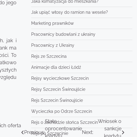
Jaka klimatyzacja do mieszkania?
do jego
Jak upiąć włosy do ramion na wesele?
Marketing prawników
Pracownicy budowlani z ukrainy
, jak i
Pracownicy z Ukrainy
bank ma
ści. To
Rejs ze Szczecina
datkowo
Animacje dla dzieci Łódź
yszłych
względu
Rejsy wycieczkowe Szczecin
Rejsy Szczecin Świnoujście
Rejs Szczecin Świnoujście
Wycieczka po Odrze Szczecin
Stałe
Wniosek o
Rejs o zachodzie słońca Szczecin
ch oferta
oprocentowanie
sankcje
Previous:
Next:
Rejs po Szczecinie
kredytu
kredytu