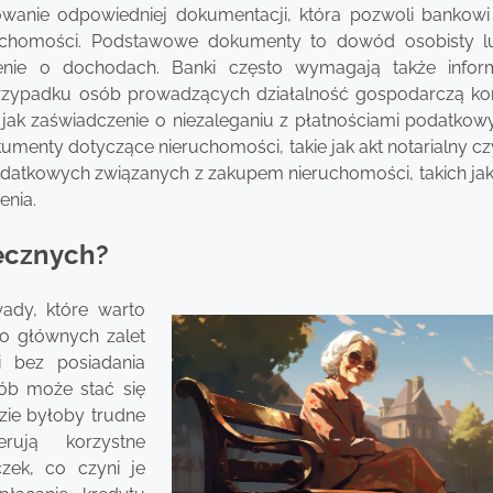
owanie odpowiedniej dokumentacji, która pozwoli bankowi
uchomości. Podstawowe dokumenty to dowód osobisty l
nie o dochodach. Banki często wymagają także infor
 przypadku osób prowadzących działalność gospodarczą ko
jak zaświadczenie o niezaleganiu z płatnościami podatkow
kumenty dotyczące nieruchomości, takie jak akt notarialny c
dodatkowych związanych z zakupem nieruchomości, takich jak
enia.
tecznych?
wady, które warto
Do głównych zalet
 bez posiadania
sób może stać się
zie byłoby trudne
rują korzystne
ek, co czyni je