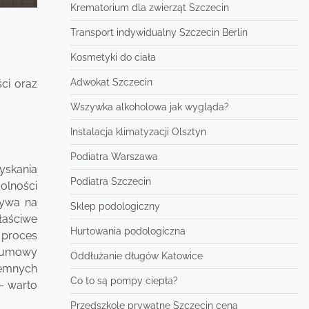
Krematorium dla zwierząt Szczecin
?
Transport indywidualny Szczecin Berlin
Kosmetyki do ciała
Adwokat Szczecin
ci oraz
Wszywka alkoholowa jak wygląda?
Instalacja klimatyzacji Olsztyn
Podiatra Warszawa
yskania
Podiatra Szczecin
olności
ływa na
Sklep podologiczny
łaściwe
Hurtowania podologiczna
proces
y umowy
Oddłużanie długów Katowice
jemnych
Co to są pompy ciepła?
– warto
Przedszkole prywatne Szczecin cena