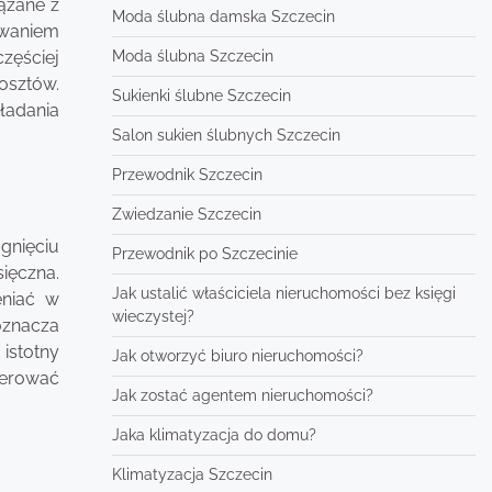
ązane z
Moda ślubna damska Szczecin
owaniem
Moda ślubna Szczecin
zęściej
osztów.
Sukienki ślubne Szczecin
ładania
Salon sukien ślubnych Szczecin
Przewodnik Szczecin
Zwiedzanie Szczecin
gnięciu
Przewodnik po Szczecinie
ięczna.
Jak ustalić właściciela nieruchomości bez księgi
eniać w
wieczystej?
oznacza
 istotny
Jak otworzyć biuro nieruchomości?
ferować
Jak zostać agentem nieruchomości?
Jaka klimatyzacja do domu?
Klimatyzacja Szczecin