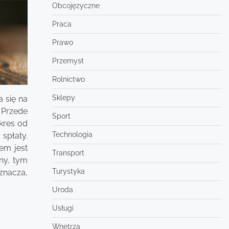
Obcojęzyczne
Praca
Prawo
Przemysł
Rolnictwo
Sklepy
 się na
 Przede
Sport
kres od
Technologia
spłaty.
em jest
Transport
ny, tym
Turystyka
znacza,
Uroda
Usługi
Wnętrza