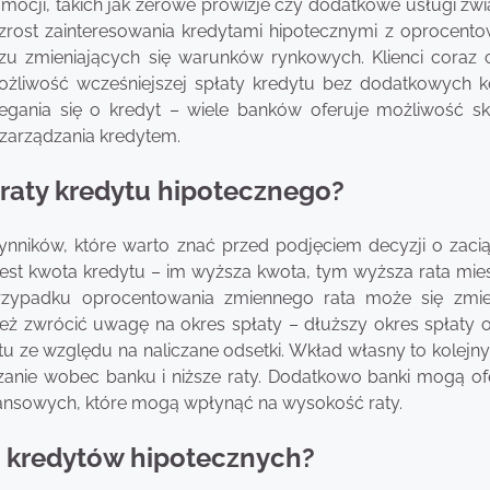
mocji, takich jak zerowe prowizje czy dodatkowe usługi zwi
rost zainteresowania kredytami hipotecznymi z oprocent
czu zmieniających się warunków rynkowych. Klienci coraz c
możliwość wcześniejszej spłaty kredytu bez dodatkowych k
egania się o kredyt – wiele banków oferuje możliwość sk
 zarządzania kredytem.
 raty kredytu hipotecznego?
nników, które warto znać przed podjęciem decyzji o zacią
st kwota kredytu – im wyższa kwota, tym wyższa rata mies
zypadku oprocentowania zmiennego rata może się zmi
ież zwrócić uwagę na okres spłaty – dłuższy okres spłaty 
tu ze względu na naliczane odsetki. Wkład własny to kolejny
zanie wobec banku i niższe raty. Dodatkowo banki mogą o
ansowych, które mogą wpłynąć na wysokość raty.
h kredytów hipotecznych?