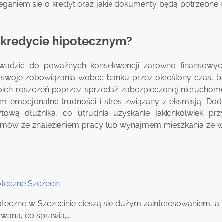
ieganiem się o kredyt oraz jakie dokumenty będą potrzebne 
y kredycie hipotecznym?
wadzić do poważnych konsekwencji zarówno finansowych
ć swoje zobowiązania wobec banku przez określony czas, 
ich roszczeń poprzez sprzedaż zabezpieczonej nieruchomo
m emocjonalne trudności i stres związany z eksmisją. Do
tową dłużnika, co utrudnia uzyskanie jakichkolwiek prz
emów ze znalezieniem pracy lub wynajmem mieszkania ze 
oteczne Szczecin
oteczne w Szczecinie cieszą się dużym zainteresowaniem, a i
owana, co sprawia,…