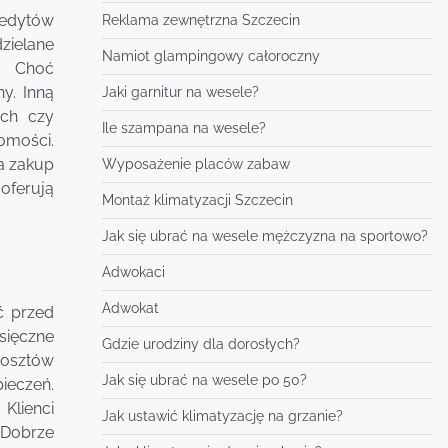
edytów
Reklama zewnętrzna Szczecin
dzielane
Namiot glampingowy całoroczny
w. Choć
y. Inną
Jaki garnitur na wesele?
ych czy
Ile szampana na wesele?
omości.
na zakup
Wyposażenie placów zabaw
oferują
Montaż klimatyzacji Szczecin
Jak się ubrać na wesele mężczyzna na sportowo?
Adwokaci
Adwokat
ć przed
esięczne
Gdzie urodziny dla dorosłych?
kosztów
Jak się ubrać na wesele po 50?
ieczeń.
Klienci
Jak ustawić klimatyzację na grzanie?
 Dobrze