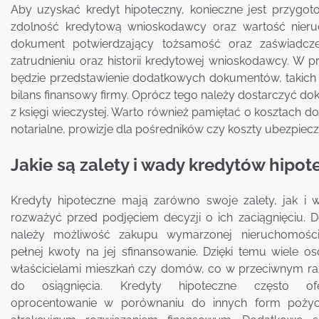
Aby uzyskać kredyt hipoteczny, konieczne jest przygot
zdolność kredytową wnioskodawcy oraz wartość nier
dokument potwierdzający tożsamość oraz zaświadcze
zatrudnieniu oraz historii kredytowej wnioskodawcy. W
będzie przedstawienie dodatkowych dokumentów, takich 
bilans finansowy firmy. Oprócz tego należy dostarczyć do
z księgi wieczystej. Warto również pamiętać o kosztach 
notarialne, prowizje dla pośredników czy koszty ubezpiecz
Jakie są zalety i wady kredytów hipo
Kredyty hipoteczne mają zarówno swoje zalety, jak i 
rozważyć przed podjęciem decyzji o ich zaciągnięciu. 
należy możliwość zakupu wymarzonej nieruchomości
pełnej kwoty na jej sfinansowanie. Dzięki temu wiele o
właścicielami mieszkań czy domów, co w przeciwnym ra
do osiągnięcia. Kredyty hipoteczne często ofe
oprocentowanie w porównaniu do innych form pożycz