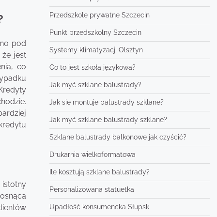
Przedszkole prywatne Szczecin
?
Punkt przedszkolny Szczecin
wno pod
Systemy klimatyzacji Olsztyn
że jest
nia, co
Co to jest szkoła językowa?
zypadku
Jak myć szklane balustrady?
Kredyty
hodzie.
Jak sie montuje balustrady szklane?
ardziej
Jak myć szklane balustrady szklane?
kredytu
Szklane balustrady balkonowe jak czyścić?
Drukarnia wielkoformatowa
Ile kosztują szklane balustrady?
istotny
Personalizowana statuetka
rosnąca
Upadłość konsumencka Słupsk
klientów