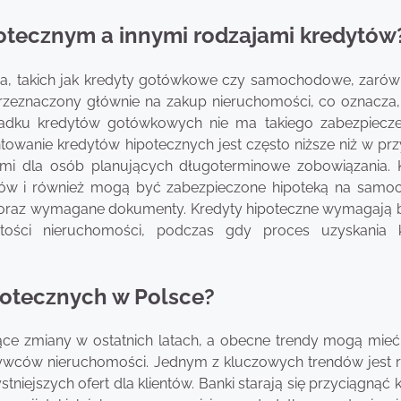
potecznym a innymi rodzajami kredytów
ania, takich jak kredyty gotówkowe czy samochodowe, zaró
przeznaczony głównie na zakup nieruchomości, co oznacza, 
padku kredytów gotówkowych nie ma takiego zabezpiecze
towanie kredytów hipotecznych jest często niższe niż w pr
ymi dla osób planujących długoterminowe zobowiązania. 
w i również mogą być zabezpieczone hipoteką na samoc
t oraz wymagane dokumenty. Kredyty hipoteczne wymagają b
rtości nieruchomości, podczas gdy proces uzyskania 
potecznych w Polsce?
ce zmiany w ostatnich latach, a obecne trendy mogą mieć 
bywców nieruchomości. Jednym z kluczowych trendów jest 
iejszych ofert dla klientów. Banki starają się przyciągnąć 