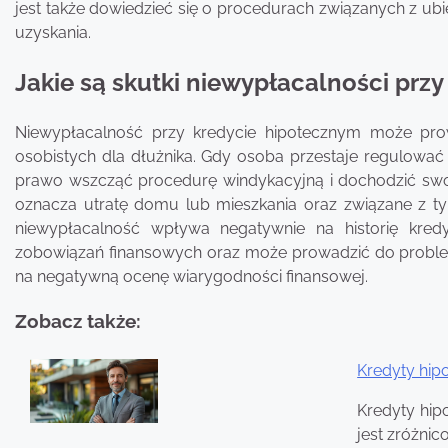
jest także dowiedzieć się o procedurach związanych z ub
uzyskania.
Jakie są skutki niewypłacalności prz
Niewypłacalność przy kredycie hipotecznym może pro
osobistych dla dłużnika. Gdy osoba przestaje regulowa
prawo wszcząć procedurę windykacyjną i dochodzić swo
oznacza utratę domu lub mieszkania oraz związane z ty
niewypłacalność wpływa negatywnie na historię kredy
zobowiązań finansowych oraz może prowadzić do probl
na negatywną ocenę wiarygodności finansowej.
Zobacz także:
Kredyty hip
Nawigacja
Kredyty hip
wpisu
jest zróżnic