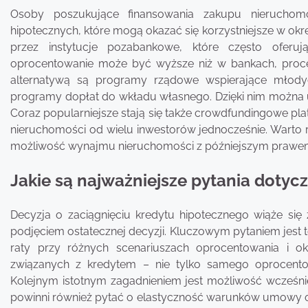
Osoby poszukujące finansowania zakupu nieruchom
hipotecznych, które mogą okazać się korzystniejsze w okr
przez instytucje pozabankowe, które często oferu
oprocentowanie może być wyższe niż w bankach, proce
alternatywą są programy rządowe wspierające młody
programy dopłat do wkładu własnego. Dzięki nim można u
Coraz popularniejsze stają się także crowdfundingowe pla
nieruchomości od wielu inwestorów jednocześnie. Warto 
możliwość wynajmu nieruchomości z późniejszym prawem 
Jakie są najważniejsze pytania doty
Decyzja o zaciągnięciu kredytu hipotecznego wiąże się 
podjęciem ostatecznej decyzji. Kluczowym pytaniem jest t
raty przy różnych scenariuszach oprocentowania i ok
związanych z kredytem – nie tylko samego oprocento
Kolejnym istotnym zagadnieniem jest możliwość wcześniej
powinni również pytać o elastyczność warunków umowy or