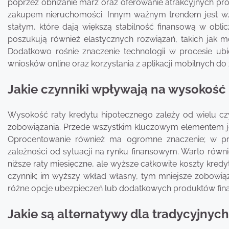
poprzez obniżanie marż oraz oferowanie atrakcyjnych pro
zakupem nieruchomości. Innym ważnym trendem jest wz
stałym, które dają większą stabilność finansową w obli
poszukują również elastycznych rozwiązań, takich jak 
Dodatkowo rośnie znaczenie technologii w procesie ubi
wniosków online oraz korzystania z aplikacji mobilnych do
Jakie czynniki wpływają na wysokość
Wysokość raty kredytu hipotecznego zależy od wielu czy
zobowiązania. Przede wszystkim kluczowym elementem je
Oprocentowanie również ma ogromne znaczenie; w pr
zależności od sytuacji na rynku finansowym. Warto równ
niższe raty miesięczne, ale wyższe całkowite koszty kredy
czynnik; im wyższy wkład własny, tym mniejsze zobowią
różne opcje ubezpieczeń lub dodatkowych produktów fin
Jakie są alternatywy dla tradycyjnyc