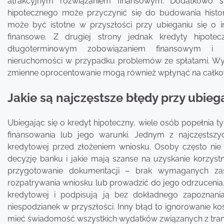
atrakcyjnym rozwiązaniem finansowym. Dodatkowo sp
hipotecznego może przyczynić się do budowania histor
może być istotne w przyszłości przy ubieganiu się o 
finansowe. Z drugiej strony jednak kredyty hipote
długoterminowym zobowiązaniem finansowym i r
nieruchomości w przypadku problemów ze spłatami. Wy
zmienne oprocentowanie mogą również wpłynąć na całkowi
Jakie są najczęstsze błędy przy ubieg
Ubiegając się o kredyt hipoteczny, wiele osób popełnia
finansowania lub jego warunki. Jednym z najczęstsz
kredytowej przed złożeniem wniosku. Osoby często nie 
decyzję banku i jakie mają szanse na uzyskanie korzy
przygotowanie dokumentacji – brak wymaganych zaś
rozpatrywania wniosku lub prowadzić do jego odrzuceni
kredytowej i podpisują ją bez dokładnego zapoznani
niespodzianek w przyszłości. Inny błąd to ignorowanie
mieć świadomość wszystkich wydatków związanych z trans