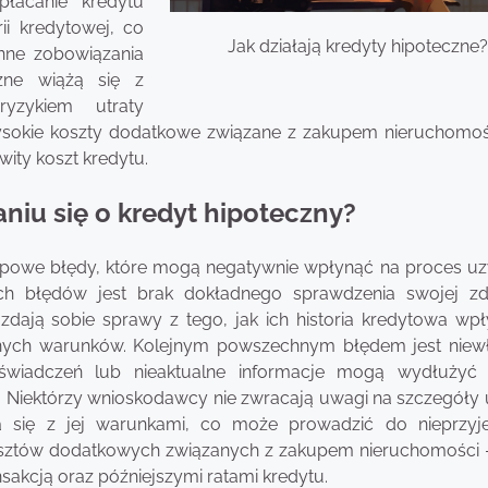
łacanie kredytu
ii kredytowej, co
Jak działają kredyty hipoteczne
inne zobowiązania
czne wiążą się z
yzykiem utraty
sokie koszty dodatkowe związane z zakupem nieruchomoś
ty koszt kredytu.
aniu się o kredyt hipoteczny?
 typowe błędy, które mogą negatywnie wpłynąć na proces uz
ych błędów jest brak dokładnego sprawdzenia swojej zd
zdają sobie sprawy z tego, jak ich historia kredytowa wp
stnych warunków. Kolejnym powszechnym błędem jest niew
wiadczeń lub nieaktualne informacje mogą wydłużyć 
a. Niektórzy wnioskodawcy nie zwracają uwagi na szczegół
a się z jej warunkami, co może prowadzić do nieprzy
 kosztów dodatkowych związanych z zakupem nieruchomości 
akcją oraz późniejszymi ratami kredytu.