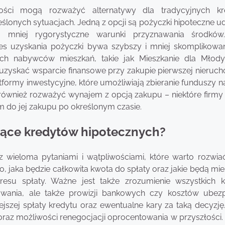
ości mogą rozważyć alternatywy dla tradycyjnych kr
eślonych sytuacjach. Jedną z opcji są pożyczki hipoteczne u
ją mniej rygorystyczne warunki przyznawania środkó
s uzyskania pożyczki bywa szybszy i mniej skomplikowan
ch nabywców mieszkań, takie jak Mieszkanie dla Młod
zyskać wsparcie finansowe przy zakupie pierwszej nieruch
tformy inwestycyjne, które umożliwiają zbieranie funduszy 
również rozważyć wynajem z opcją zakupu – niektóre firmy 
do jej zakupu po określonym czasie.
czące kredytów hipotecznych?
z wieloma pytaniami i wątpliwościami, które warto rozwia
o, jaka będzie całkowita kwota do spłaty oraz jakie będą mi
resu spłaty. Ważne jest także zrozumienie wszystkich 
wania, ale także prowizji bankowych czy kosztów ubezp
szej spłaty kredytu oraz ewentualne kary za taką decyzję. 
az możliwości renegocjacji oprocentowania w przyszłości.