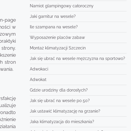
Namiot glampingowy całoroczny
Jaki garnitur na wesele?
 on-page
ności w
Ile szampana na wesele?
uczowym
Wyposażenie placów zabaw
raktyki
strony.
Montaż klimatyzacji Szczecin
kszenie
Jak się ubrać na wesele mężczyzna na sportowo?
h stron
wania.
Adwokaci
Adwokat
Gdzie urodziny dla dorosłych?
sfakcję
Jak się ubrać na wesele po 50?
alizuje
Jak ustawić klimatyzację na grzanie?
Ponadto
óżnienie
Jaka klimatyzacja do mieszkania?
ziałania