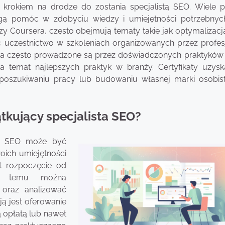
krokiem na drodze do zostania specjalistą SEO. Wiele p
gą pomóc w zdobyciu wiedzy i umiejętności potrzebnyc
czy Coursera, często obejmują tematy takie jak optymalizacja
yć uczestnictwo w szkoleniach organizowanych przez profes
nia często prowadzone są przez doświadczonych praktyków
a temat najlepszych praktyk w branży. Certyfikaty uzys
szukiwaniu pracy lub budowaniu własnej marki osobist
tkujący specjalista SEO?
sta SEO może być
oich umiejętności
t rozpoczęcie od
ęki temu można
 oraz analizować
ją jest oferowanie
 opłatą lub nawet