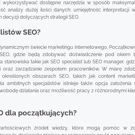
i i wykorzystywać dostępne narzędzia w sposób maksymal
ć analizy dużej ilości danych; umiejętność interpretacji 
 decyzji dotyczących strategii SEO.
alistów SEO?
w dynamicznym świecie marketingu internetowego. Początko
s. SEO, gdzie będą zdobywać doświadczenie pod okiem b
tanowiska takie jak SEO specialist lub SEO manager, gdz
cji oraz zarządzanie zespołem pracowników. W miarę zdo
 w określonych obszarach SEO, takich jak content market
la ambitnych specjalistów istnieje także opcja założenia 
swobodę działania oraz możliwość pracy z różnorodnymi klie
EO dla początkujących?
e wartościowych źródeł wiedzy, które mogą pomóc w z