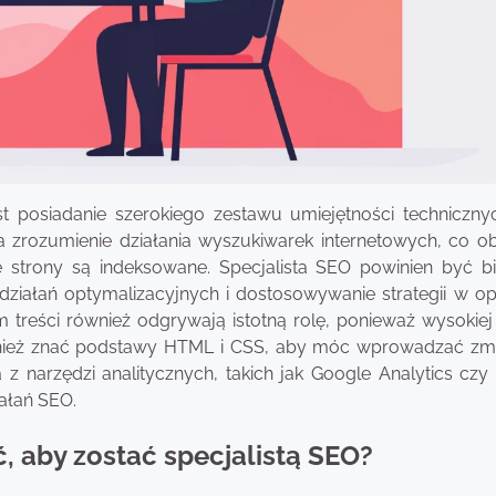
st posiadanie szerokiego zestawu umiejętności techniczny
a zrozumienie działania wyszukiwarek internetowych, co o
strony są indeksowane. Specjalista SEO powinien być b
ziałań optymalizacyjnych i dostosowywanie strategii w op
 treści również odgrywają istotną rolę, ponieważ wysokiej 
wnież znać podstawy HTML i CSS, aby móc wprowadzać zm
 z narzędzi analitycznych, takich jak Google Analytics czy
ałań SEO.
ć, aby zostać specjalistą SEO?