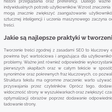
historii przeglądania oraz preferencji. Dlatego waż
indywidualnych potrzeb użytkowników. Wzrost znaczenia tr
mogą znacznie zwiększyć zaangażowanie użytkownikó
sztucznej inteligencji i uczenia maszynowego zaczyna o
treści.
Jakie są najlepsze praktyki w tworzen
Tworzenie treści zgodnej z zasadami SEO to kluczowy ele
powinna być wartościowa i angażująca dla użytkownikó
problemy. Ważne jest również odpowiednie wykorzystan
pierwszych akapitach oraz w całym tekście w sposób 
synonimów oraz pokrewnych fraz kluczowych, co pozwala
Struktura tekstu ma ogromne znaczenie; warto używać n
przyswajania przez czytelników. Oprócz tego, doda
widoczność strony w wyszukiwarkach oraz zwiększyć cza
optymalizacji obrazów poprzez dodawanie odpowiednic
ładowanie strony.