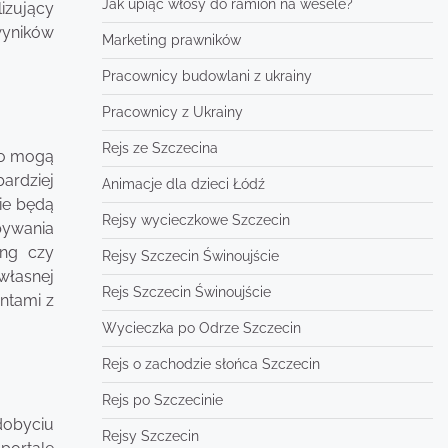
Jak upiąć włosy do ramion na wesele?
izujący
wyników
Marketing prawników
Pracownicy budowlani z ukrainy
Pracownicy z Ukrainy
Rejs ze Szczecina
wo mogą
ardziej
Animacje dla dzieci Łódź
ie będą
Rejsy wycieczkowe Szczecin
bywania
ing czy
Rejsy Szczecin Świnoujście
własnej
Rejs Szczecin Świnoujście
ntami z
Wycieczka po Odrze Szczecin
Rejs o zachodzie słońca Szczecin
Rejs po Szczecinie
dobyciu
Rejsy Szczecin