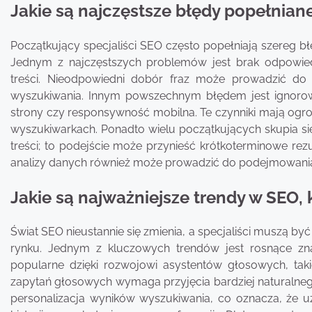
Jakie są najczęstsze błędy popełnian
Początkujący specjaliści SEO często popełniają szereg b
Jednym z najczęstszych problemów jest brak odpowied
treści. Nieodpowiedni dobór fraz może prowadzić do 
wyszukiwania. Innym powszechnym błędem jest ignorow
strony czy responsywność mobilna. Te czynniki mają og
wyszukiwarkach. Ponadto wielu początkujących skupia się
treści; to podejście może przynieść krótkoterminowe rezu
analizy danych również może prowadzić do podejmowania 
Jakie są najważniejsze trendy w SEO, 
Świat SEO nieustannie się zmienia, a specjaliści muszą b
rynku. Jednym z kluczowych trendów jest rosnące zna
popularne dzięki rozwojowi asystentów głosowych, takic
zapytań głosowych wymaga przyjęcia bardziej naturalnego
personalizacja wyników wyszukiwania, co oznacza, że uży