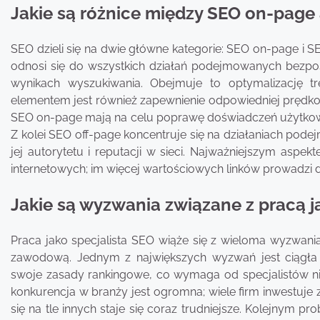
Jakie są różnice między SEO on-page
SEO dzieli się na dwie główne kategorie: SEO on-page i S
odnosi się do wszystkich działań podejmowanych bezpoś
wynikach wyszukiwania. Obejmuje to optymalizację t
elementem jest również zapewnienie odpowiedniej prędkoś
SEO on-page mają na celu poprawę doświadczeń użytkown
Z kolei SEO off-page koncentruje się na działaniach pode
jej autorytetu i reputacji w sieci. Najważniejszym aspe
internetowych; im więcej wartościowych linków prowadzi d
Jakie są wyzwania związane z pracą j
Praca jako specjalista SEO wiąże się z wieloma wyzwani
zawodową. Jednym z największych wyzwań jest ciągła 
swoje zasady rankingowe, co wymaga od specjalistów ni
konkurencja w branży jest ogromna; wiele firm inwestuje 
się na tle innych staje się coraz trudniejsze. Kolejnym 