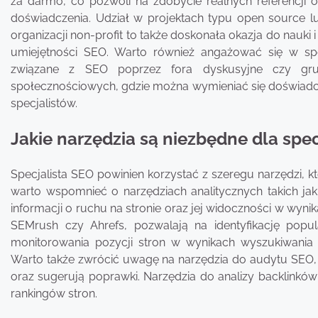
za darmo, co pozwoli na zdobycie realnych referencji 
doświadczenia. Udział w projektach typu open source lu
organizacji non-profit to także doskonała okazja do nauki i
umiejętności SEO. Warto również angażować się w spo
związane z SEO poprzez fora dyskusyjne czy gr
społecznościowych, gdzie można wymieniać się doświadc
specjalistów.
Jakie narzędzia są niezbędne dla spec
Specjalista SEO powinien korzystać z szeregu narzędzi, k
warto wspomnieć o narzędziach analitycznych takich jak
informacji o ruchu na stronie oraz jej widoczności w wyn
SEMrush czy Ahrefs, pozwalają na identyfikację popu
monitorowania pozycji stron w wynikach wyszukiwania
Warto także zwrócić uwagę na narzędzia do audytu SEO, k
oraz sugerują poprawki. Narzędzia do analizy backlinków 
rankingów stron.