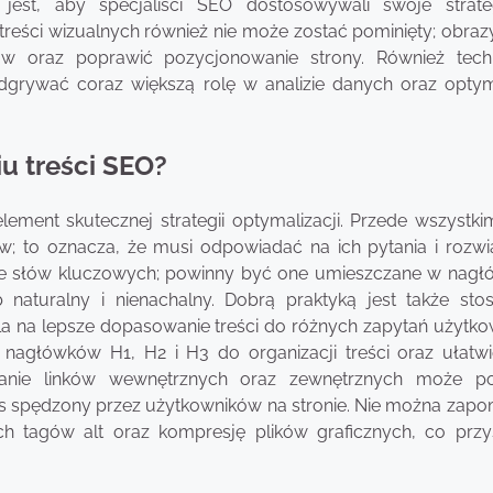
ne jest, aby specjaliści SEO dostosowywali swoje strat
eści wizualnych również nie może zostać pominięty; obrazy 
w oraz poprawić pozycjonowanie strony. Również tech
dgrywać coraz większą rolę w analizie danych oraz optyma
iu treści SEO?
ment skutecznej strategii optymalizacji. Przede wszystkim
w; to oznacza, że musi odpowiadać na ich pytania i rozw
ie słów kluczowych; powinny być one umieszczane w nagł
naturalny i nienachalny. Dobrą praktyką jest także sto
 na lepsze dopasowanie treści do różnych zapytań użytko
agłówków H1, H2 i H3 do organizacji treści oraz ułatwie
wanie linków wewnętrznych oraz zewnętrznych może p
s spędzony przez użytkowników na stronie. Nie można zapo
h tagów alt oraz kompresję plików graficznych, co przy