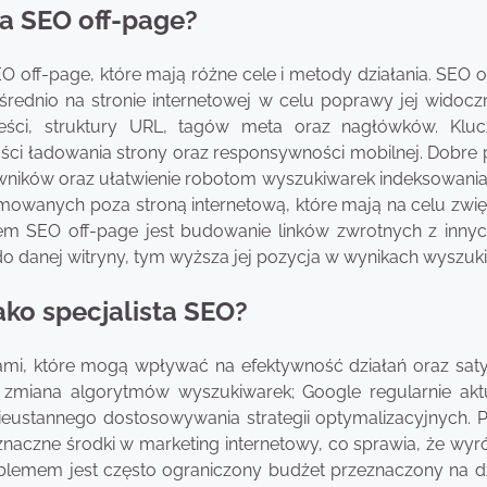
 a SEO off-page?
EO off-page, które mają różne cele i metody działania. SEO
rednio na stronie internetowej w celu poprawy jej widocz
reści, struktury URL, tagów meta oraz nagłówków. Kl
ci ładowania strony oraz responsywności mobilnej. Dobre p
ików oraz ułatwienie robotom wyszukiwarek indeksowania 
jmowanych poza stroną internetową, które mają na celu zwię
ktem SEO off-page jest budowanie linków zwrotnych z innyc
o danej witryny, tym wyższa jej pozycja w wynikach wyszuki
ako specjalista SEO?
ami, które mogą wpływać na efektywność działań oraz saty
zmiana algorytmów wyszukiwarek; Google regularnie aktu
eustannego dostosowywania strategii optymalizacyjnych. 
znaczne środki w marketing internetowy, co sprawia, że wyr
problemem jest często ograniczony budżet przeznaczony na d