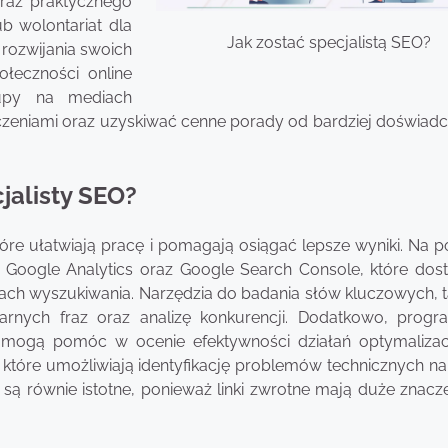
oraz praktycznego
b wolontariat dla
Jak zostać specjalistą SEO?
 rozwijania swoich
łeczności online
upy na mediach
zeniami oraz uzyskiwać cenne porady od bardziej doświad
jalisty SEO?
tóre ułatwiają pracę i pomagają osiągać lepsze wyniki. Na 
 Google Analytics oraz Google Search Console, które dost
ikach wyszukiwania. Narzędzia do badania słów kluczowych, t
larnych fraz oraz analizę konkurencji. Dodatkowo, prog
 mogą pomóc w ocenie efektywności działań optymalizac
tóre umożliwiają identyfikację problemów technicznych na 
są równie istotne, ponieważ linki zwrotne mają duże znacze