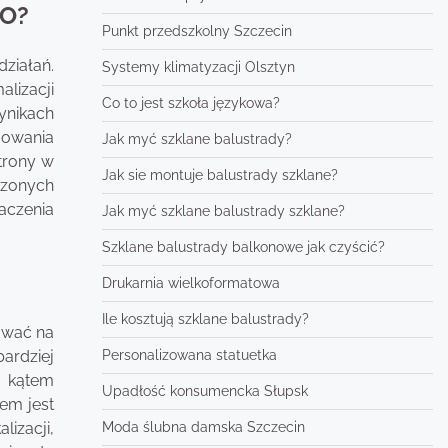
EO?
Punkt przedszkolny Szczecin
ziałań.
Systemy klimatyzacji Olsztyn
lizacji
Co to jest szkoła językowa?
ynikach
dowania
Jak myć szklane balustrady?
trony w
Jak sie montuje balustrady szklane?
rzonych
aczenia
Jak myć szklane balustrady szklane?
Szklane balustrady balkonowe jak czyścić?
Drukarnia wielkoformatowa
Ile kosztują szklane balustrady?
rować na
Personalizowana statuetka
ardziej
d kątem
Upadłość konsumencka Słupsk
em jest
Moda ślubna damska Szczecin
izacji,