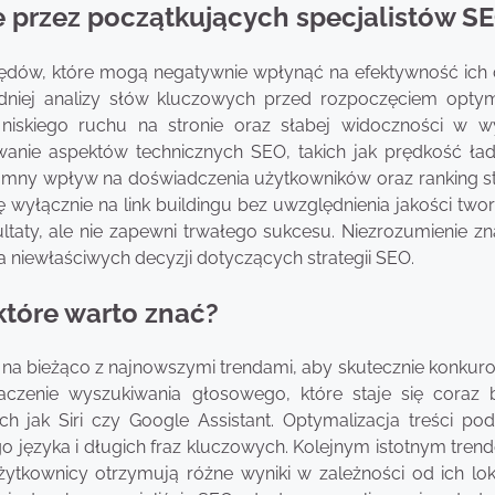
e przez początkujących specjalistów S
łędów, które mogą negatywnie wpłynąć na efektywność ich d
niej analizy słów kluczowych przed rozpoczęciem optyma
niskiego ruchu na stronie oraz słabej widoczności w w
anie aspektów technicznych SEO, takich jak prędkość ła
romny wpływ na doświadczenia użytkowników oraz ranking s
 wyłącznie na link buildingu bez uwzględnienia jakości two
ltaty, ale nie zapewni trwałego sukcesu. Niezrozumienie zn
niewłaściwych decyzji dotyczących strategii SEO.
które warto znać?
yć na bieżąco z najnowszymi trendami, aby skutecznie konku
czenie wyszukiwania głosowego, które staje się coraz b
h jak Siri czy Google Assistant. Optymalizacja treści po
 języka i długich fraz kluczowych. Kolejnym istotnym trend
tkownicy otrzymują różne wyniki w zależności od ich lokal