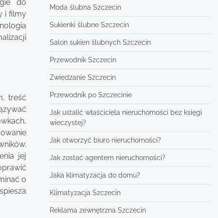
egie do
Moda ślubna Szczecin
i filmy
Sukienki ślubne Szczecin
nologia
lizacji
Salon sukien ślubnych Szczecin
Przewodnik Szczecin
Zwiedzanie Szczecin
Przewodnik po Szczecinie
, treść
iązywać
Jak ustalić właściciela nieruchomości bez księgi
ówkach,
wieczystej?
sowanie
Jak otworzyć biuro nieruchomości?
wników.
nia jej
Jak zostać agentem nieruchomości?
oprawić
Jaka klimatyzacja do domu?
minać o
spiesza
Klimatyzacja Szczecin
Reklama zewnętrzna Szczecin