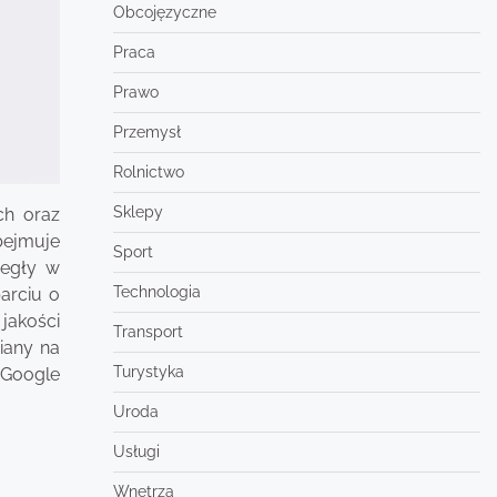
Obcojęzyczne
Praca
Prawo
Przemysł
Rolnictwo
Sklepy
ch oraz
bejmuje
Sport
iegły w
Technologia
arciu o
jakości
Transport
iany na
Turystyka
 Google
Uroda
Usługi
Wnętrza