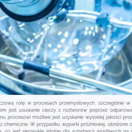
uczową rolę w procesach przemysłowych, szczególnie w
em jest usuwanie cieczy z roztworów poprzez odparowa
mu procesowi możliwe jest uzyskanie wysokiej jakości pro
z chemiczne. W przypadku wyparki próżniowej, obniżone ci
 co jest niezwykle istotne dla substancji wrażliwych na