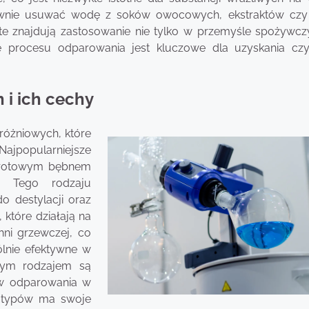
ywnie usuwać wodę z soków owocowych, ekstraktów czy
 te znajdują zastosowanie nie tylko w przemyśle spożywcz
e procesu odparowania jest kluczowe dla uzyskania czy
 i ich cechy
różniowych, które
Najpopularniejsze
 obrotowym bębnem
y. Tego rodzaju
o destylacji oraz
 które działają na
hni grzewczej, co
ólnie efektywne w
nym rodzajem są
pów odparowania w
h typów ma swoje