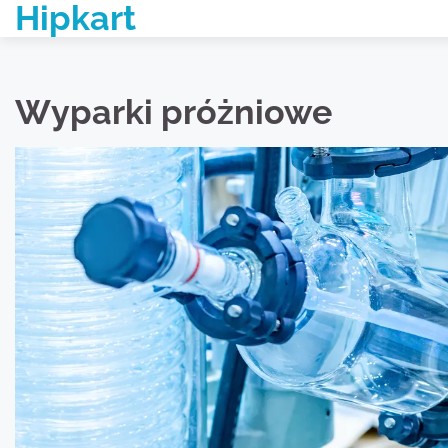
Hipkart
Skip
to
content
Wyparki próżniowe