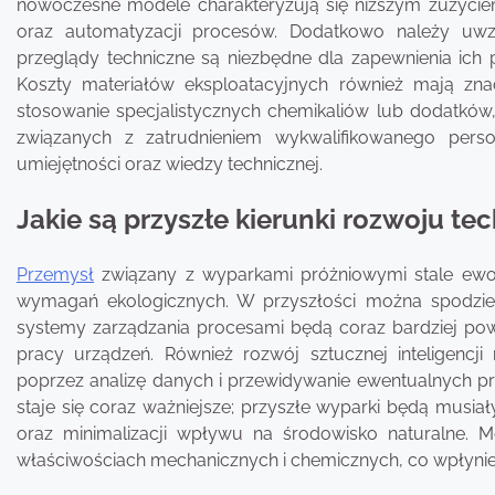
nowoczesne modele charakteryzują się niższym zużycie
oraz automatyzacji procesów. Dodatkowo należy uwzg
przeglądy techniczne są niezbędne dla zapewnienia ich 
Koszty materiałów eksploatacyjnych również mają zn
stosowanie specjalistycznych chemikaliów lub dodatków
związanych z zatrudnieniem wykwalifikowanego per
umiejętności oraz wiedzy technicznej.
Jakie są przyszłe kierunki rozwoju t
Przemysł
związany z wyparkami próżniowymi stale ewolu
wymagań ekologicznych. W przyszłości można spodziewa
systemy zarządzania procesami będą coraz bardziej pow
pracy urządzeń. Również rozwój sztucznej inteligencj
poprzez analizę danych i przewidywanie ewentualnych p
staje się coraz ważniejsze; przyszłe wyparki będą musi
oraz minimalizacji wpływu na środowisko naturalne. 
właściwościach mechanicznych i chemicznych, co wpłynie