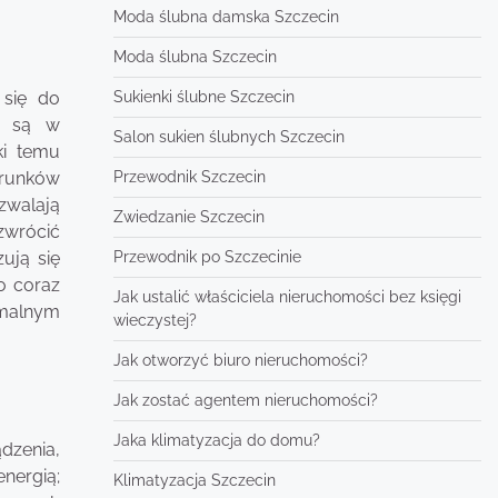
Moda ślubna damska Szczecin
Moda ślubna Szczecin
Sukienki ślubne Szczecin
 się do
e są w
Salon sukien ślubnych Szczecin
ki temu
Przewodnik Szczecin
arunków
zwalają
Zwiedzanie Szczecin
zwrócić
Przewodnik po Szczecinie
ują się
o coraz
Jak ustalić właściciela nieruchomości bez księgi
imalnym
wieczystej?
Jak otworzyć biuro nieruchomości?
Jak zostać agentem nieruchomości?
Jaka klimatyzacja do domu?
dzenia,
nergią;
Klimatyzacja Szczecin