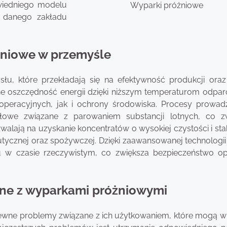
owiedniego modelu
Wyparki próżniowe
 danego zakładu
óżniowe w przemyśle
łu, które przekładają się na efektywność produkcji oraz
e oszczędność energii dzięki niższym temperaturom odpar
 operacyjnych, jak i ochrony środowiska. Procesy prowa
iałowe związane z parowaniem substancji lotnych, co z
lają na uzyskanie koncentratów o wysokiej czystości i stab
eutycznej oraz spożywczej. Dzięki zaawansowanej technologi
 w czasie rzeczywistym, co zwiększa bezpieczeństwo ope
ane z wyparkami próżniowymi
 pewne problemy związane z ich użytkowaniem, które mogą 