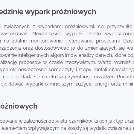
iedzinie wypark próżniowych
gii związanych z wyparkami próżniowymi, co przyczyniło
ci zastosowań. Nowoczesne wyparki często wyposażon
 na zdalne monitorowanie i sterowanie procesami. Dzię
urządzenia oraz dostosowywać je do zmieniających się w
sowanie inteligentnych algorytmów analizy danych, które po
lizację procesów w czasie rzeczywistym. Warto również 
arek; nowoczesne kompozyty i stopy metali charakteryz
, co przekłada się na dłuższą żywotność urządzeń. Ponadt
projektować wyparki o mniejszym zużyciu energii oraz min
próżniowych
owane w zależności od wielu czynników, takich jak typ urzą
 elementem wpływającym na koszty są wydatki związane z e