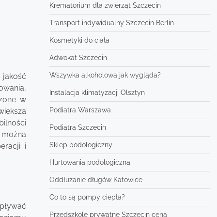
Krematorium dla zwierząt Szczecin
Transport indywidualny Szczecin Berlin
Kosmetyki do ciała
Adwokat Szczecin
Wszywka alkoholowa jak wygląda?
 jakość
owania,
Instalacja klimatyzacji Olsztyn
dzone w
Podiatra Warszawa
większa
ilności
Podiatra Szczecin
i można
Sklep podologiczny
racji i
Hurtowania podologiczna
Oddłużanie długów Katowice
Co to są pompy ciepła?
wpływać
Przedszkole prywatne Szczecin cena