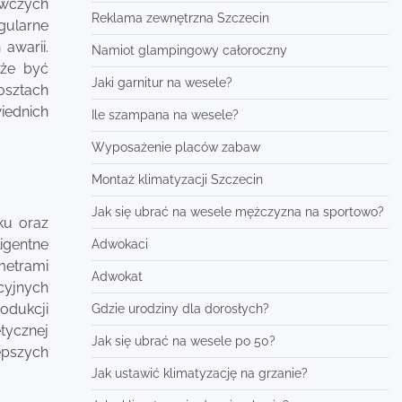
ewczych
Reklama zewnętrzna Szczecin
gularne
awarii.
Namiot glampingowy całoroczny
oże być
Jaki garnitur na wesele?
osztach
ednich
Ile szampana na wesele?
Wyposażenie placów zabaw
Montaż klimatyzacji Szczecin
Jak się ubrać na wesele mężczyzna na sportowo?
ku oraz
igentne
Adwokaci
metrami
Adwokat
cyjnych
odukcji
Gdzie urodziny dla dorosłych?
tycznej
Jak się ubrać na wesele po 50?
epszych
Jak ustawić klimatyzację na grzanie?