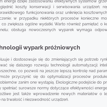
m energii dzięki zastosowaniu efektywnych systemów grz
lędnić koszty konserwacji i serwisowania urządzeń; re
prawidłowego funkcjonowania oraz uniknięcia kosztownych 
aczenie; w przypadku niektórych procesów konieczne m
, co zwiększa ogólne wydatki. Warto również pamiętać o k
sonelu; obsługa nowoczesnych wyparek wymaga odpowi
echnologii wypark próżniowych
uje i dostosowuje się do zmieniających się potrzeb ryn
ć się dalszego rozwoju technologii automatyzacji; intel
szechne, co pozwoli na jeszcze lepszą kontrolę nad para
i może przyczynić się do optymalizacji procesów produk
roblemów zanim one wystąpią. Ekologiczne podejście do pr
ały spełniać surowsze normy dotyczące efektywności energe
Możliwe jest także wprowadzenie nowych materiałów o l
 na trwałość i niezawodność urządzeń.