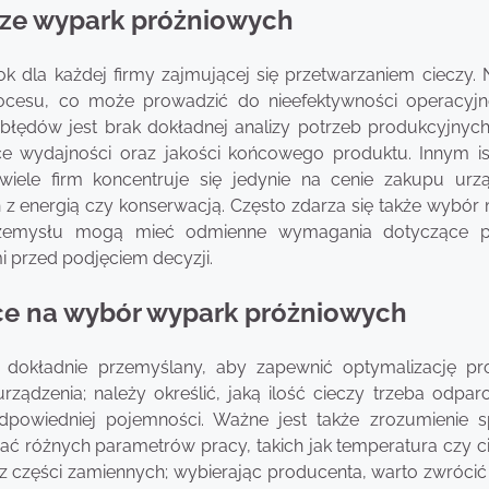
orze wypark próżniowych
 dla każdej firmy zajmującej się przetwarzaniem cieczy. N
rocesu, co może prowadzić do nieefektywności operacyjn
błędów jest brak dokładnej analizy potrzeb produkcyjnych
e wydajności oraz jakości końcowego produktu. Innym i
 wiele firm koncentruje się jedynie na cenie zakupu urzą
 energią czy konserwacją. Często zdarza się także wybór
 przemysłu mogą mieć odmienne wymagania dotyczące 
i przed podjęciem decyzji.
ące na wybór wypark próżniowych
 dokładnie przemyślany, aby zapewnić optymalizację p
ządzenia; należy określić, jaką ilość cieczy trzeba odpa
owiedniej pojemności. Ważne jest także zrozumienie sp
 różnych parametrów pracy, takich jak temperatura czy ciś
z części zamiennych; wybierając producenta, warto zwróci