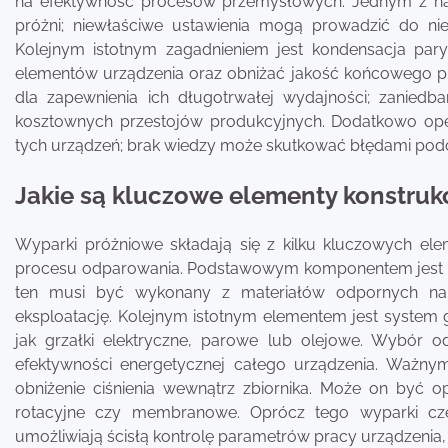
na efektywność procesów przemysłowych. Jednym z na
próżni; niewłaściwe ustawienia mogą prowadzić do ni
Kolejnym istotnym zagadnieniem jest kondensacja pa
elementów urządzenia oraz obniżać jakość końcowego pr
dla zapewnienia ich długotrwałej wydajności; zanied
kosztownych przestojów produkcyjnych. Dodatkowo ope
tych urządzeń; brak wiedzy może skutkować błędami po
Jakie są kluczowe elementy konstru
Wyparki próżniowe składają się z kilku kluczowych el
procesu odparowania. Podstawowym komponentem jest zbi
ten musi być wykonany z materiałów odpornych na 
eksploatację. Kolejnym istotnym elementem jest system 
jak grzałki elektryczne, parowe lub olejowe. Wybór
efektywności energetycznej całego urządzenia. Ważny
obniżenie ciśnienia wewnątrz zbiornika. Może on być
rotacyjne czy membranowe. Oprócz tego wyparki czę
umożliwiają ścisłą kontrolę parametrów pracy urządzenia, 