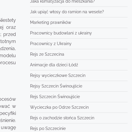
Jaka klimatyzacja do mieszkania?
Jak upiąć włosy do ramion na wesele?
iestety
Marketing prawników
ej oraz
Pracownicy budowlani z ukrainy
; przed
stotnym
Pracownicy z Ukrainy
dzenia,
Rejs ze Szczecina
 modelu
procesu
Animacje dla dzieci Łódź
Rejsy wycieczkowe Szczecin
Rejsy Szczecin Świnoujście
Rejs Szczecin Świnoujście
rocesów
rować w
Wycieczka po Odrze Szczecin
ecyfiki
Rejs o zachodzie słońca Szczecin
nienie.
ć uwagę
Rejs po Szczecinie