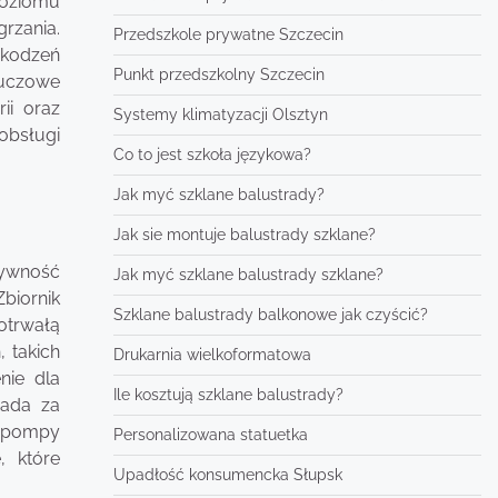
poziomu
rzania.
Przedszkole prywatne Szczecin
zkodzeń
Punkt przedszkolny Szczecin
luczowe
ii oraz
Systemy klimatyzacji Olsztyn
obsługi
Co to jest szkoła językowa?
Jak myć szklane balustrady?
Jak sie montuje balustrady szklane?
tywność
Jak myć szklane balustrady szklane?
biornik
Szklane balustrady balkonowe jak czyścić?
otrwałą
 takich
Drukarnia wielkoformatowa
nie dla
Ile kosztują szklane balustrady?
iada za
k pompy
Personalizowana statuetka
, które
Upadłość konsumencka Słupsk