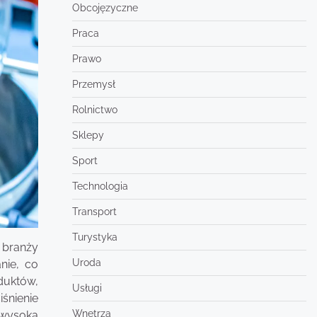
Obcojęzyczne
Praca
Prawo
Przemysł
Rolnictwo
Sklepy
Sport
Technologia
Transport
Turystyka
 branży
Uroda
nie, co
duktów,
Usługi
śnienie
Wnętrza
 wysoką