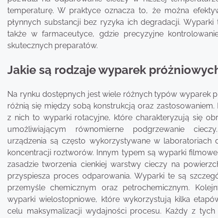
temperaturę. W praktyce oznacza to, że można efekt
płynnych substancji bez ryzyka ich degradacji. Wyparki
także w farmaceutyce, gdzie precyzyjne kontrolowani
skutecznych preparatów.
Jakie są rodzaje wyparek próżniowych
Na rynku dostępnych jest wiele różnych typów wyparek p
różnią się między sobą konstrukcją oraz zastosowaniem. 
z nich to wyparki rotacyjne, które charakteryzują się
umożliwiającym równomierne podgrzewanie ciecz
urządzenia są często wykorzystywane w laboratoriach d
koncentracji roztworów. Innym typem są wyparki filmowe,
zasadzie tworzenia cienkiej warstwy cieczy na powierzc
przyspiesza proces odparowania. Wyparki te są szczeg
przemyśle chemicznym oraz petrochemicznym. Kolej
wyparki wielostopniowe, które wykorzystują kilka eta
celu maksymalizacji wydajności procesu. Każdy z tyc