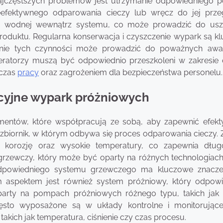
jczęstszych problemów jest utrzymanie odpowiedniego 
eefektywnego odparowania cieczy lub wręcz do jej przeg
ry wodnej wewnątrz systemu, co może prowadzić do us
oduktu. Regularna konserwacja i czyszczenie wypark są k
banie tych czynności może prowadzić do poważnych awar
ratorzy muszą być odpowiednio przeszkoleni w zakresie 
dczas
pracy
oraz zagrożeniem dla bezpieczeństwa personelu.
kcyjne wypark próżniowych
ementów, które współpracują ze sobą, aby zapewnić efek
ornik, w którym odbywa się proces odparowania cieczy. Z
korozję oraz wysokie temperatury, co zapewnia dług
grzewczy, który może być oparty na różnych technologiach,
 odpowiedniego systemu grzewczego ma kluczowe znacze
m aspektem jest również system próżniowy, który odpow
 oparty na pompach próżniowych różnego typu, takich ja
sto wyposażone są w układy kontrolne i monitorujące
takich jak temperatura, ciśnienie czy czas procesu.